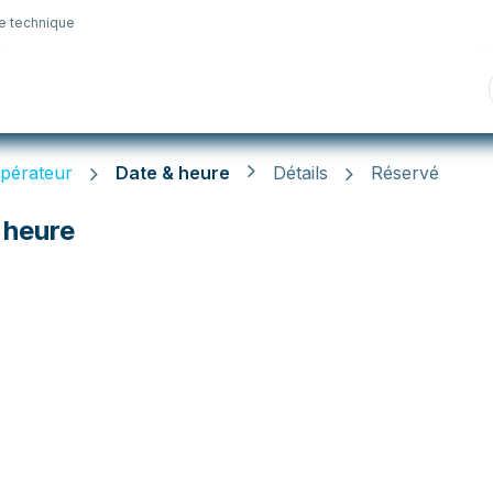
e technique
nique
Connectique
Lubrifiants
Sélection en lig
pérateur
Date & heure
Détails
Réservé
 heure