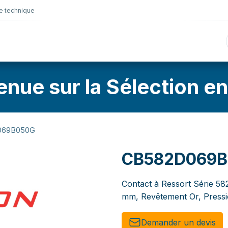
e technique
nique
Connectique
Lubrifiants
Sélection en lig
enue sur la Sélection en
069B050G
CB582D069
Contact à Ressort Série 58
mm, Revêtement Or, Pressi
Demander un de​​vis​​