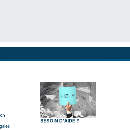
ion
BESOIN D'AIDE ?
gales