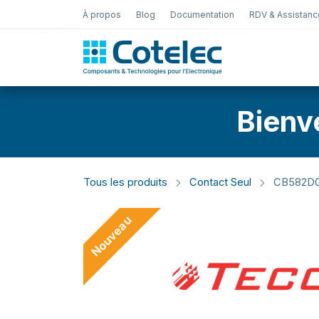
À propos
Blog
Documentation
RDV & Assistanc
Test Électro
Bienv
Tous les produits
Contact Seul
CB582D
Nouveau