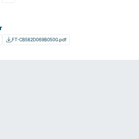
r
FT-CB582D069B050G.pdf