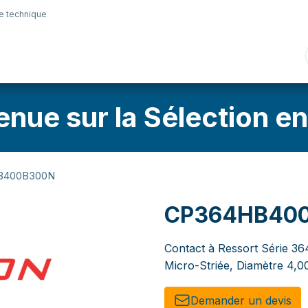
e technique
nique
Connectique
Lubrifiants
Sélection en lig
enue sur la Sélection en
B400B300N
CP364HB40
Contact à Ressort Série 36
Micro-Striée, Diamètre 4,
Demander un de​​vis​​