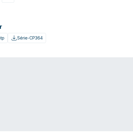
r
tp
Série-CP364