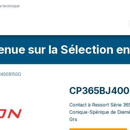
e technique
nique
Connectique
Lubrifiants
Sélection en lig
enue sur la Sélection en
400B150G
CP365BJ400
Contact à Ressort Série 36
Conique-Spérique de Diamè
Grs