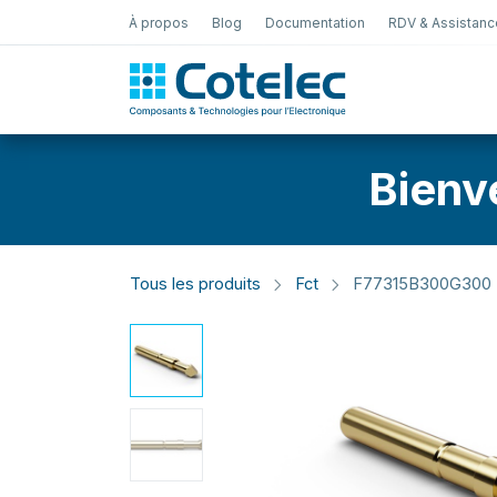
À propos
Blog
Documentation
RDV & Assistanc
Test Électro
Bienv
Tous les produits
Fct
F77315B300G300