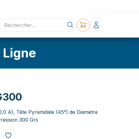
ne
Contact
 Ligne
G300
0,0 A), Tête Pyramidale (45°) de Diamètre
ression 300 Grs