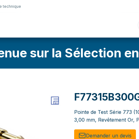
e technique
nique
Connectique
Lubrifiants
Sélection en lig
enue sur la Sélection en
F77315B300
Pointe de Test Série 773 (1
3,00 mm, Revêtement Or, P
Demander un de​​vis​​