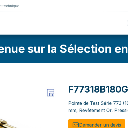
e technique
nique
Connectique
Lubrifiants
Sélection en lig
enue sur la Sélection en
F77318B180
Pointe de Test Série 773 (1
mm, Revêtement Or, Press
Demander un de​​vis​​