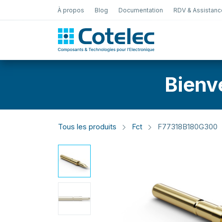
À propos
Blog
Documentation
RDV & Assistanc
Test Électro
Bienv
Tous les produits
Fct
F77318B180G300