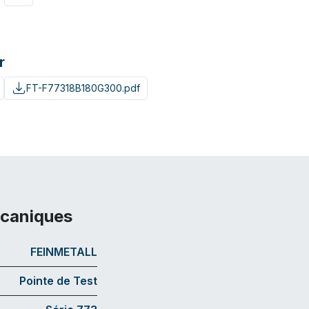
r
FT-F77318B180G300.pdf
écaniques
FEINMETALL
Pointe de Test