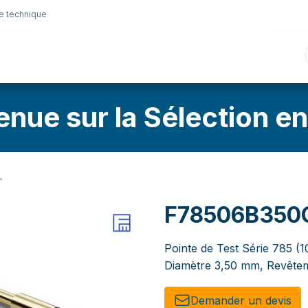
e technique
nique
Connectique
Lubrifiants
Sélection en lig
enue sur la Sélection en
L
F78506B350
Pointe de Test Série 785 (1
Diamètre 3,50 mm, Revêtem
Demander un de​​vis​​