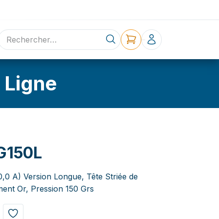
ne
Contact
 Ligne
G150L
0,0 A) Version Longue, Tête Striée de
ent Or, Pression 150 Grs