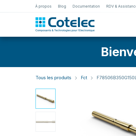
À propos
Blog
Documentation
RDV & Assistanc
Test Électro
Bienv
Tous les produits
Fct
F78506B350G150