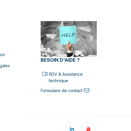
ion
BESOIN D'AIDE ?
gales
RDV & Assistance
technique
Formulaire de contact