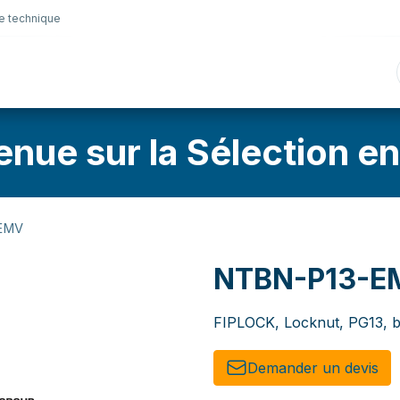
e technique
nique
Connectique
Lubrifiants
Sélection en lig
enue sur la Sélection en
EMV
NTBN-P13-E
FIPLOCK, Locknut, PG13, 
Demander un de​​vis​​