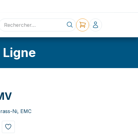
ne
Contact
 Ligne
MV
brass-Ni, EMC