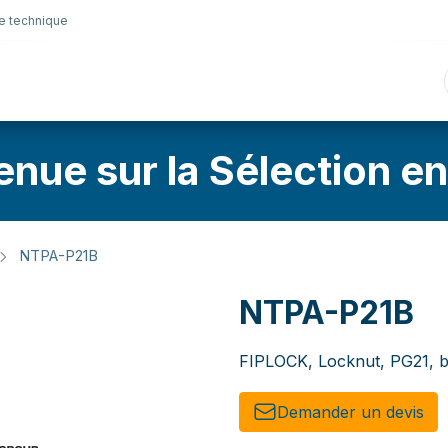
e technique
nique
Connectique
Lubrifiants
Sélection en lig
enue sur la Sélection en
NTPA-P21B
NTPA-P21B
FIPLOCK, Locknut, PG21, b
Demander un de​​vis​​