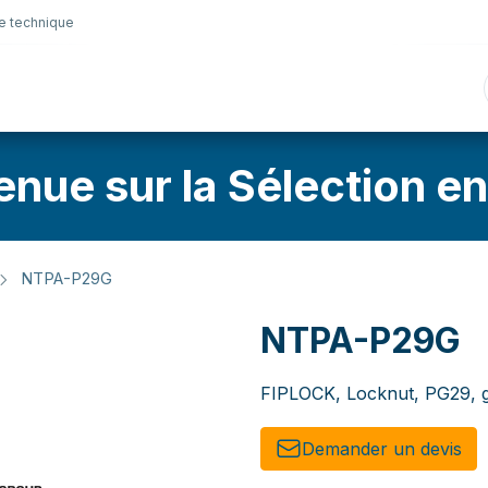
e technique
nique
Connectique
Lubrifiants
Sélection en lig
enue sur la Sélection en
NTPA-P29G
NTPA-P29G
FIPLOCK, Locknut, PG29, 
Demander un de​​vis​​