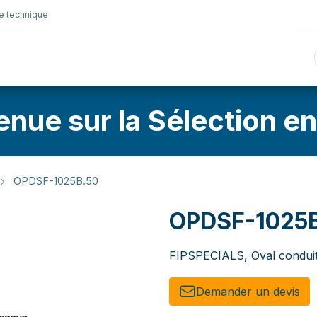
e technique
nique
Connectique
Lubrifiants
Sélection en lig
enue sur la Sélection en
OPDSF-1025B.50
OPDSF-1025
FIPSPECIALS, Oval condui
Demander un de​​vis​​