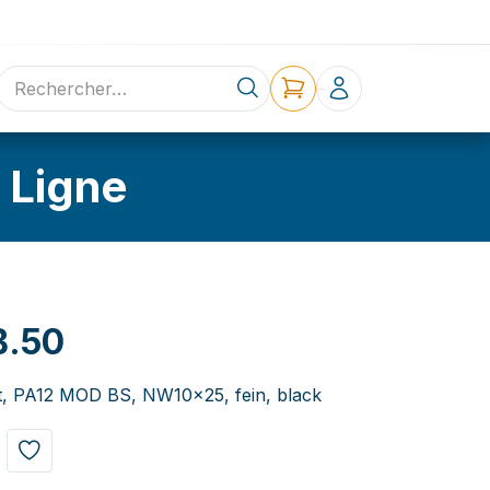
ne
Contact
 Ligne
B.50
t, PA12 MOD BS, NW10x25, fein, black