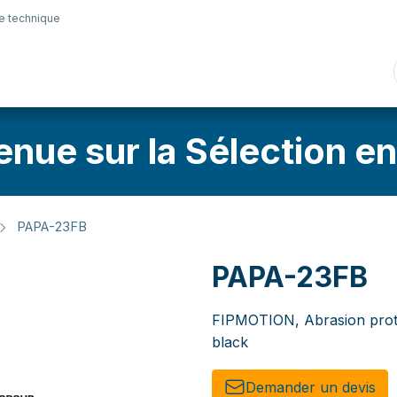
e technique
nique
Connectique
Lubrifiants
Sélection en lig
enue sur la Sélection en
PAPA-23FB
PAPA-23FB
FIPMOTION, Abrasion prote
black
Demander un de​​vis​​