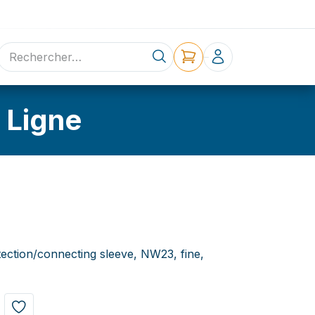
ne
Contact
 Ligne
ction/connecting sleeve, NW23, fine,