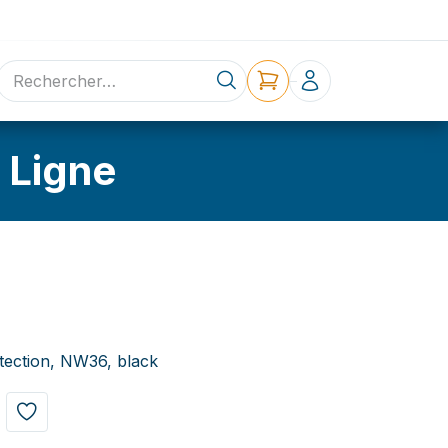
ne
Contact
 Ligne
tection, NW36, black