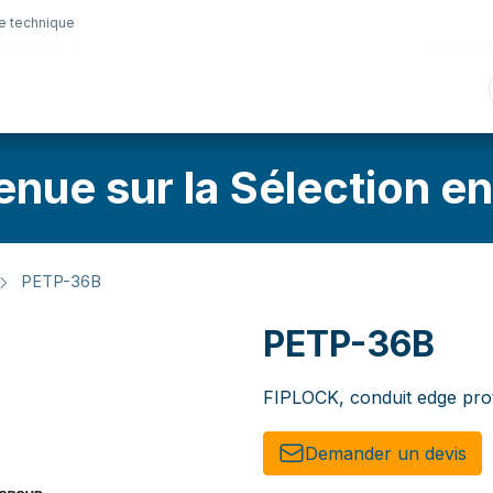
e technique
nique
Connectique
Lubrifiants
Sélection en lig
enue sur la Sélection en
PETP-36B
PETP-36B
FIPLOCK, conduit edge pro
Demander un de​​vis​​