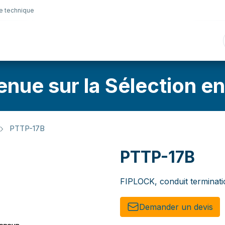
e technique
nique
Connectique
Lubrifiants
Sélection en lig
enue sur la Sélection en
PTTP-17B
PTTP-17B
FIPLOCK, conduit terminati
Demander un de​​vis​​