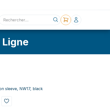
ne
Contact
 Ligne
on sleeve, NW17, black