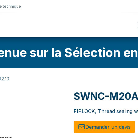
e technique
nique
Connectique
Lubrifiants
Sélection en lig
enue sur la Sélection en
2.10
SWNC-M20A
FIPLOCK, Thread sealing 
Demander un de​​vis​​