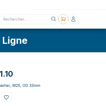
ne
Contact
 Ligne
.10
washer, M25, OD 33mm