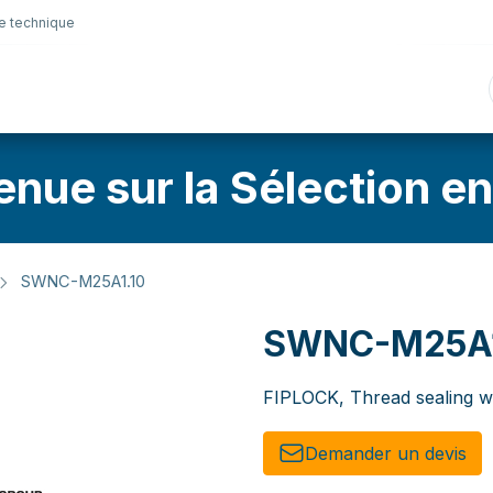
e technique
nique
Connectique
Lubrifiants
Sélection en lig
enue sur la Sélection en
SWNC-M25A1.10
SWNC-M25A1
FIPLOCK, Thread sealing 
Demander un de​​vis​​