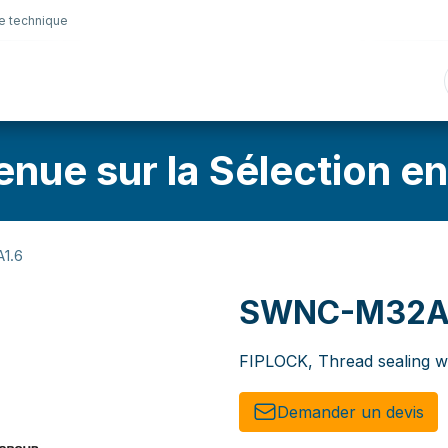
e technique
nique
Connectique
Lubrifiants
Sélection en lig
enue sur la Sélection en
1.6
SWNC-M32A
FIPLOCK, Thread sealing 
Demander un de​​vis​​