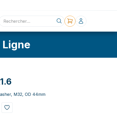
ne
Contact
 Ligne
1.6
washer, M32, OD 44mm