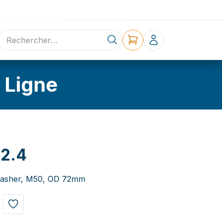
ne
Contact
 Ligne
2.4
washer, M50, OD 72mm