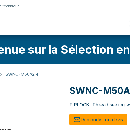
e technique
nique
Connectique
Lubrifiants
Sélection en lig
enue sur la Sélection en
SWNC-M50A2.4
SWNC-M50A
FIPLOCK, Thread sealing 
Demander un de​​vis​​