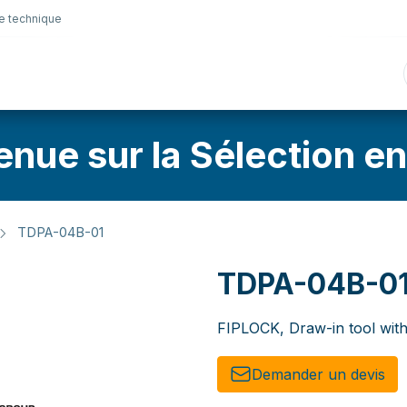
e technique
nique
Connectique
Lubrifiants
Sélection en lig
enue sur la Sélection en
TDPA-04B-01
TDPA-04B-0
FIPLOCK, Draw-in tool wit
Demander un de​​vis​​