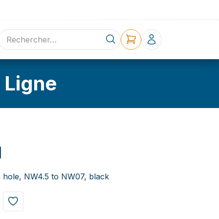
ne
Contact
 Ligne
1
h hole, NW4.5 to NW07, black