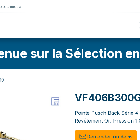
e technique
nique
Connectique
Lubrifiants
Sélection en lig
enue sur la Sélection en
10
VF406B300G
Pointe Pusch Back Série 4 
Revêtement Or, Pression 1
Demander un de​​vis​​