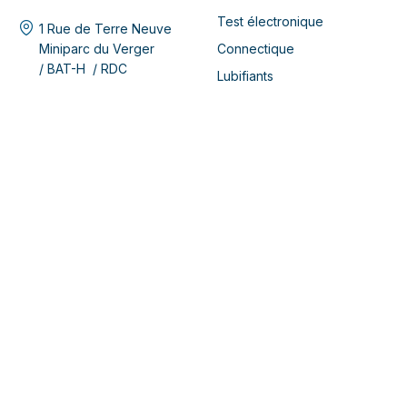
Test électronique
1 Rue de Terre Neuve
Connectique
Miniparc du Verger
/ BAT-H / RDC
Lubifiants
91940 LES ULIS - France
Sélection en ligne / Boutique
+33 (0)1 69 28 05 06
+33 (0)1 69 28 63 96
infos@cotelec.fr
COTELEC
À propos
Blog
Documentation
BESOIN D'AIDE ?
Mentions Légales
RDV & Assistance