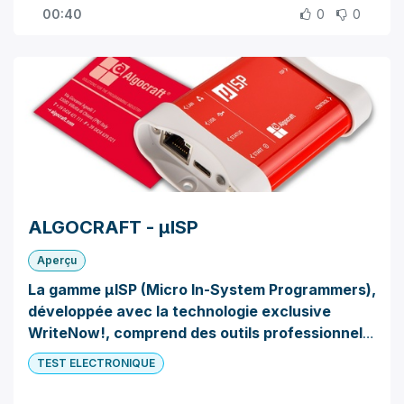
dispositifs, tels que des microcontrôleurs, des
00:40
0
0
mémoires et d'autres appareils programmables
de divers fabricants.
ALGOCRAFT - μISP
Aperçu
La gamme μISP (Micro In-System Programmers),
développée avec la technologie exclusive
WriteNow!, comprend des outils professionnels
destinés à la programmation et à l'évaluation de
TEST ELECTRONIQUE
dispositifs électroniques. Le μISP peut être
utilisé en connexion avec un ordinateur hôte via