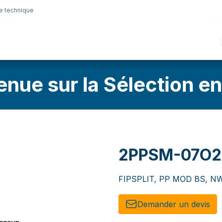
e technique
nique
Connectique
Lubrifiants
Sélection en lig
enue sur la Sélection en
2PPSM-07O2
FIPSPLIT, PP MOD BS, NW
Demander un de​​vis​​