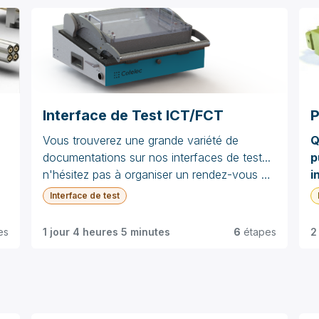
Interface de Test ICT/FCT
P
Vous trouverez une grande variété de
Q
documentations sur nos interfaces de test...
p
n'hésitez pas à organiser un rendez-vous en
i
visio ou en face à face...
t
Interface de test
f
s
es
1 jour 4 heures 5 minutes
6
étapes
2
t
f