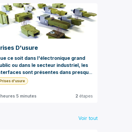
rises D'usure
ue ce soit dans l'électronique grand
ublic ou dans le secteur industriel, les
nterfaces sont présentes dans presque
ous les appareils. Pour assurer la
Prises d'usure
iabilité des produits, il est essentiel de
oumettre ces connexions à divers
 heures 5 minutes
2
étapes
ests durant le processus de
abrication.
Voir tout