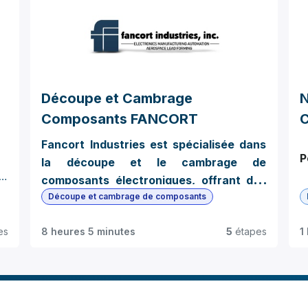
Découpe et Cambrage
N
Composants FANCORT
Fancort Industries est spécialisée dans
P
la découpe et le cambrage de
e
composants électroniques, offrant des
e
solutions de haute précision pour les
Découpe et cambrage de composants
applications industrielles et
L
es
8 heures 5 minutes
5
étapes
1
technologiques. Grâce à ses
f
équipements avancés et à son
a
expertise, l'entreprise garantit un
p
C
t
traitement précis et fiable des
u
é
composants, répondant aux exigences