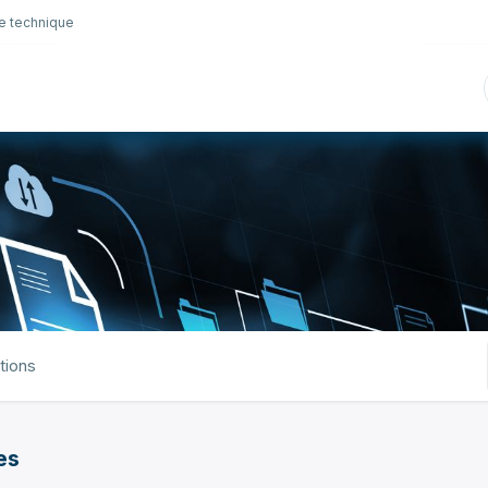
e technique
nique
Connectique
Lubrifiants
Sélection en lig
ations
es