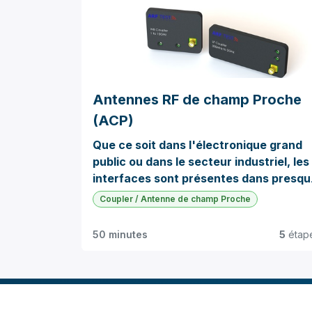
Antennes RF de champ Proche
(ACP)
Que ce soit dans l'électronique grand
public ou dans le secteur industriel, les
interfaces sont présentes dans presqu
tous les appareils. Pour assurer la
Coupler / Antenne de champ Proche
fiabilité des produits, il est essentiel de
soumettre ces connexions à divers
50 minutes
5
étap
tests durant le processus de
fabrication.