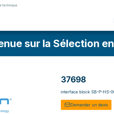
e technique
nique
Connectique
Lubrifiants
Sélection en lig
enue sur la Sélection en
37698
interface block SB-P-HS-
Demander un de​​vis​​