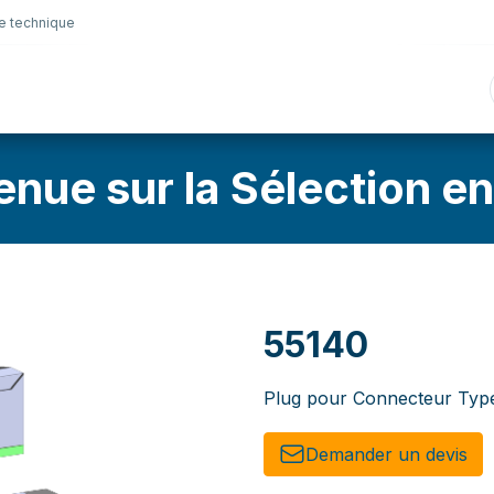
e technique
nique
Connectique
Lubrifiants
Sélection en lig
enue sur la Sélection en
55140
Plug pour Connecteur Typ
Demander un de​​vis​​