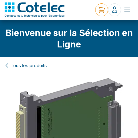
Bienvenue sur la Sélection en
Ligne
Tous les produits