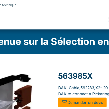
e technique
nique
Connectique
Lubrifiants
Sélection en lig
enue sur la Sélection en
563985X
DAK, Cable,562283,X2- 20 
DAK to connect a Pickering
Demander un de​​vis​​