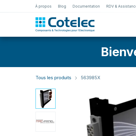
À propos
Blog
Documentation
RDV & Assistanc
Test Électro
Bienv
Tous les produits
563985X