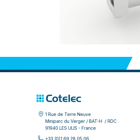
1 Rue de Terre Neuve
Miniparc du Verger / BAT-H / RDC
91940 LES ULIS - France
+33 (0)1 69 28 05 06