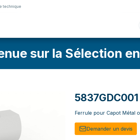
e technique
nique
Connectique
Lubrifiants
Sélection en lig
enue sur la Sélection en
5837GDC001
Ferrule pour Capot Métal o
Demander un de​​vis​​