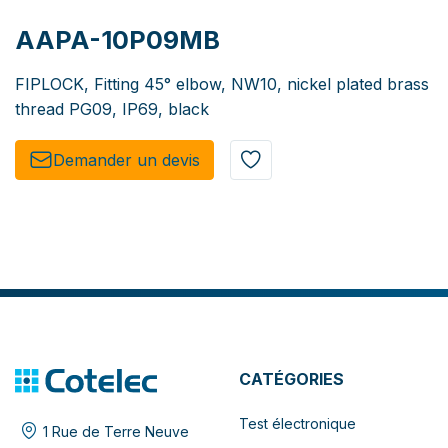
AAPA-10P09MB
FIPLOCK, Fitting 45° elbow, NW10, nickel plated brass
thread PG09, IP69, black
Demander un de​​vis​​
CATÉGORIES
Test électronique
1 Rue de Terre Neuve