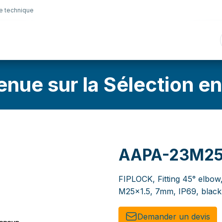
e technique
nique
Connectique
Lubrifiants
Sélection en lig
enue sur la Sélection en
AAPA-23M2
FIPLOCK, Fitting 45° elbow
M25x1.5, 7mm, IP69, black
Demander un de​​vis​​