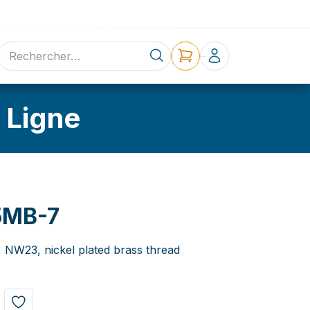
ne
Contact
 Ligne
5MB-7
, NW23, nickel plated brass thread