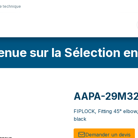
e technique
nique
Connectique
Lubrifiants
Sélection en lig
enue sur la Sélection en
AAPA-29M32
FIPLOCK, Fitting 45° elbo
black
Demander un de​​vis​​