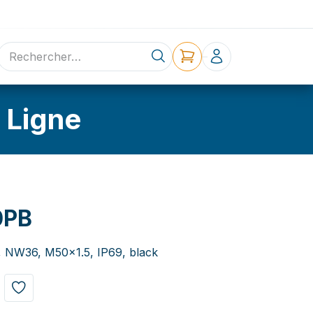
ne
Contact
 Ligne
0PB
w, NW36, M50x1.5, IP69, black