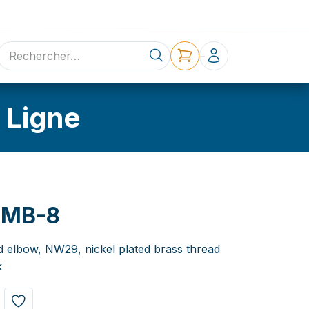
ne
Contact
 Ligne
0MB-8
d elbow, NW29, nickel plated brass thread
k