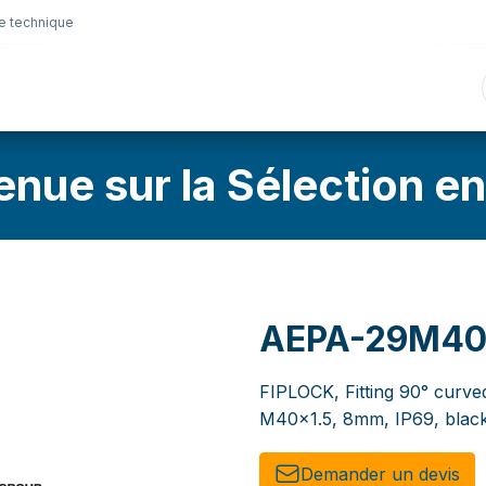
e technique
nique
Connectique
Lubrifiants
Sélection en lig
enue sur la Sélection en
AEPA-29M4
FIPLOCK, Fitting 90° curve
M40x1.5, 8mm, IP69, blac
Demander un de​​vis​​