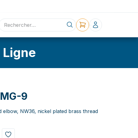
ne
Contact
 Ligne
0MG-9
d elbow, NW36, nickel plated brass thread