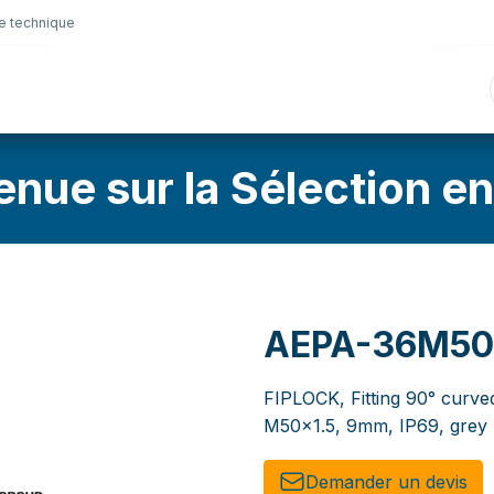
e technique
nique
Connectique
Lubrifiants
Sélection en lig
enue sur la Sélection en
AEPA-36M5
FIPLOCK, Fitting 90° curve
M50x1.5, 9mm, IP69, grey
Demander un de​​vis​​