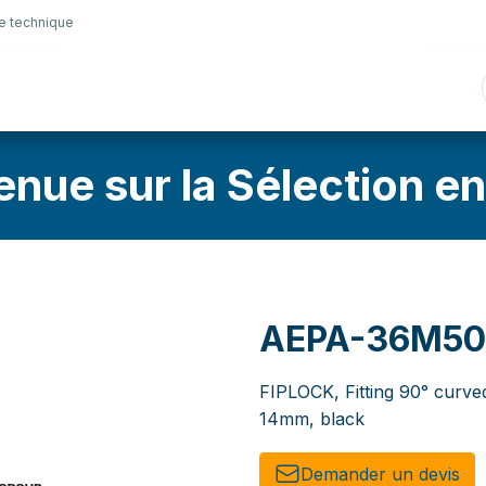
e technique
nique
Connectique
Lubrifiants
Sélection en lig
enue sur la Sélection en
AEPA-36M50
FIPLOCK, Fitting 90° curv
14mm, black
Demander un de​​vis​​