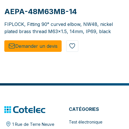
AEPA-48M63MB-14
FIPLOCK, Fitting 90° curved elbow, NW48, nickel
plated brass thread M63x1.5, 14mm, IP69, black
Demander un de​​vis​​
CATÉGORIES
Test électronique
1 Rue de Terre Neuve