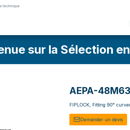
e technique
nique
Connectique
Lubrifiants
Sélection en lig
enue sur la Sélection en
AEPA-48M6
FIPLOCK, Fitting 90° curv
Demander un de​​vis​​