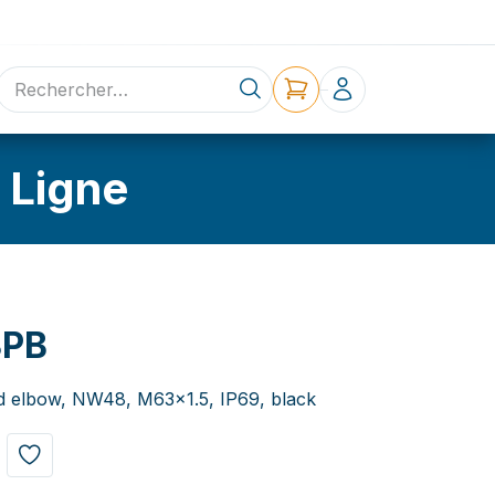
ne
Contact
 Ligne
3PB
ed elbow, NW48, M63x1.5, IP69, black