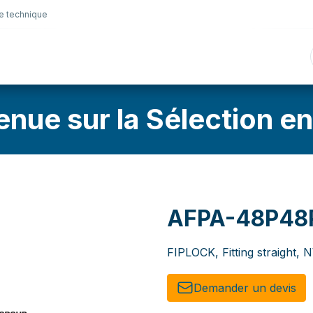
e technique
nique
Connectique
Lubrifiants
Sélection en lig
enue sur la Sélection en
AFPA-48P48
FIPLOCK, Fitting straight,
Demander un de​​vis​​