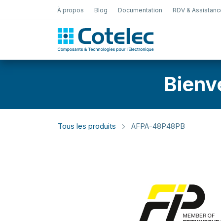
À propos
Blog
Documentation
RDV & Assistanc
Test Électro
Bienv
Tous les produits
AFPA-48P48PB