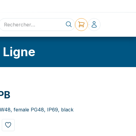
ne
Contact
 Ligne
PB
 NW48, female PG48, IP69, black