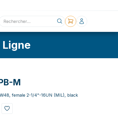
ne
Contact
 Ligne
PB-M
 NW48, female 2-1/4"-16UN (MIL), black