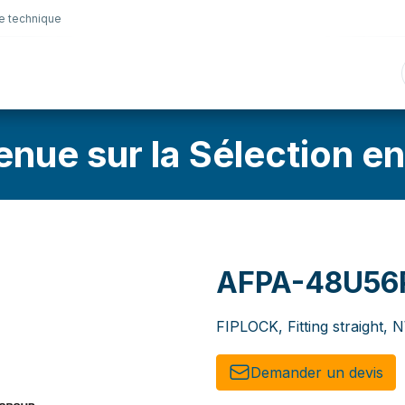
e technique
nique
Connectique
Lubrifiants
Sélection en lig
enue sur la Sélection en
AFPA-48U56
FIPLOCK, Fitting straight,
Demander un de​​vis​​