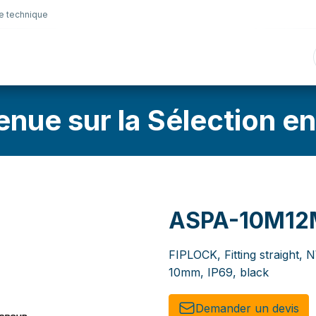
e technique
nique
Connectique
Lubrifiants
Sélection en lig
enue sur la Sélection en
ASPA-10M12
FIPLOCK, Fitting straight, 
10mm, IP69, black
Demander un de​​vis​​