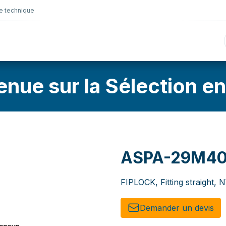
e technique
nique
Connectique
Lubrifiants
Sélection en lig
enue sur la Sélection en
ASPA-29M4
FIPLOCK, Fitting straight,
Demander un de​​vis​​