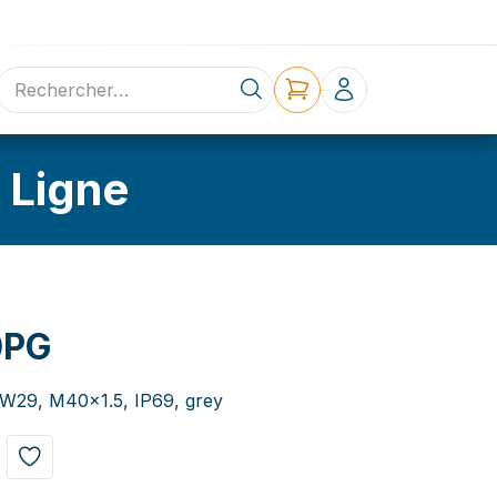
ne
Contact
 Ligne
0PG
 NW29, M40x1.5, IP69, grey