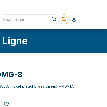
ne
Contact
 Ligne
0MG-8
NW36, nickel plated brass thread M40x1.5,