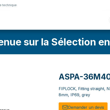
e technique
nique
Connectique
Lubrifiants
Sélection en lig
enue sur la Sélection en
ASPA-36M4
FIPLOCK, Fitting straight, 
8mm, IP69, grey
Demander un de​​vis​​