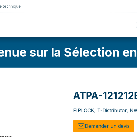
e technique
nique
Connectique
Lubrifiants
Sélection en lig
enue sur la Sélection en
ATPA-121212
FIPLOCK, T-Distributor, NW
Demander un de​​vis​​