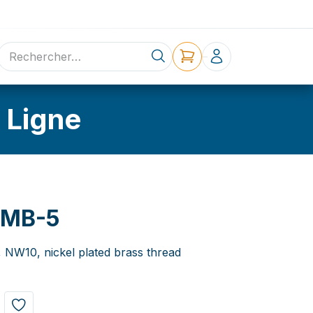
ne
Contact
 Ligne
6MB-5
, NW10, nickel plated brass thread