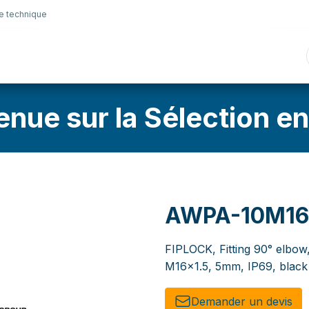
e technique
nique
Connectique
Lubrifiants
Sélection en lig
enue sur la Sélection en
AWPA-10M1
FIPLOCK, Fitting 90° elbow
M16x1.5, 5mm, IP69, black
Demander un de​​vis​​