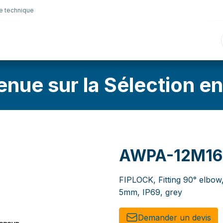
e technique
nique
Connectique
Lubrifiants
Sélection en lig
enue sur la Sélection en
AWPA-12M1
FIPLOCK, Fitting 90° elbow
5mm, IP69, grey
Demander un de​​vis​​