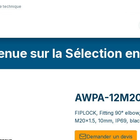
e technique
nique
Connectique
Lubrifiants
Sélection en lig
enue sur la Sélection en
AWPA-12M2
FIPLOCK, Fitting 90° elbow
M20x1.5, 10mm, IP69, blac
Demander un de​​vis​​