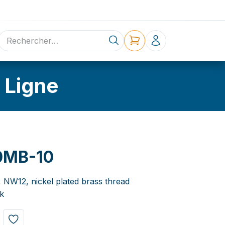
ne
Contact
 Ligne
0MB-10
, NW12, nickel plated brass thread
k