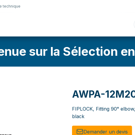
e technique
nique
Connectique
Lubrifiants
Sélection en lig
enue sur la Sélection en
AWPA-12M20
FIPLOCK, Fitting 90° elbo
black
Demander un de​​vis​​