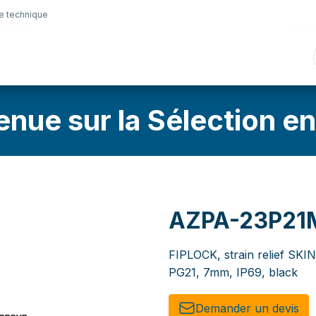
e technique
nique
Connectique
Lubrifiants
Sélection en lig
enue sur la Sélection en
AZPA-23P21
FIPLOCK, strain relief SKI
PG21, 7mm, IP69, black
Demander un de​​vis​​