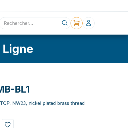
ne
Contact
 Ligne
MB-BL1
NTOP, NW23, nickel plated brass thread