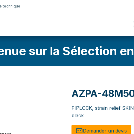
e technique
nique
Connectique
Lubrifiants
Sélection en lig
enue sur la Sélection en
AZPA-48M5
FIPLOCK, strain relief S
black
Demander un de​​vis​​