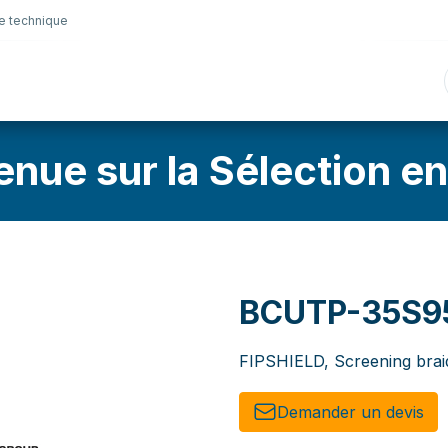
e technique
nique
Connectique
Lubrifiants
Sélection en lig
enue sur la Sélection en
BCUTP-35S9
FIPSHIELD, Screening brai
Demander un de​​vis​​